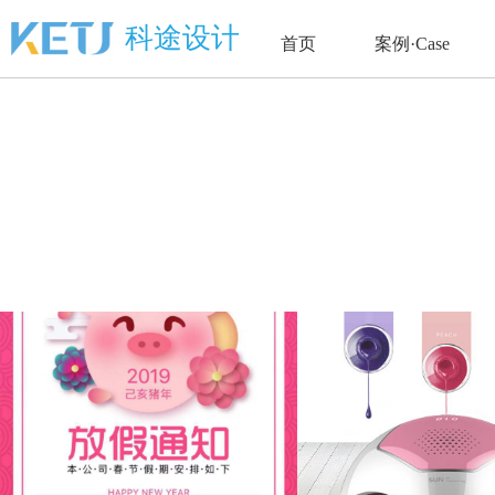
科途设计
首页
案例·Case