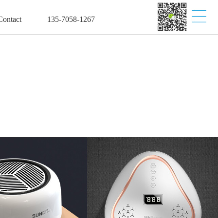
ontact
135-7058-1267