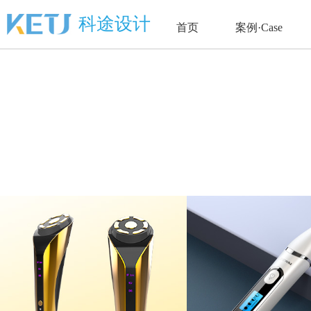
科途设计
首页
案例·Case